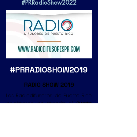
#PRRadioShow2022
#PRRADIOSHOW2019
RADIO SHOW 2019
Los Radiodifusores de Puerto Rico
celebraron en grande el
Puerto
Rico Radio Show 2019
bajo el lema
Conéctate a la Evolución de la
RADIO.
El evento se llevó a cabo tendrá